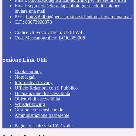
Email:
boic859006@istruzione.it
Link per inviare una mail
Email:
segreteria@icsantagatabolognese.edu.it
Link per
inviare una mail
PEC:
boic859006@pec.istruzione.it
Link per inviare una mail
C.F.: 80073990378
Codice Univoco Ufficio: UF6TW4
Cod. Meccanografico: BOIC859006
Sezione Link Utili
Cookie policy
Note legali
Informativa Privacy
Ufficio Relazioni con il Pubblico
Dichiarazione di accessibilità
Obiettivi di accessibilità
Whistleblowing
Gestione consensi cookie
Amministrazione trasparente
Pagina visualizzata
1652
volte