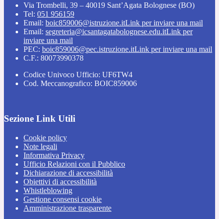
Via Trombelli, 39 – 40019 Sant’Agata Bolognese (BO)
Tel:
051 956159
Email:
boic859006@istruzione.it
Link per inviare una mail
Email:
segreteria@icsantagatabolognese.edu.it
Link per
inviare una mail
PEC:
boic859006@pec.istruzione.it
Link per inviare una mail
C.F.: 80073990378
Codice Univoco Ufficio: UF6TW4
Cod. Meccanografico: BOIC859006
Sezione Link Utili
Cookie policy
Note legali
Informativa Privacy
Ufficio Relazioni con il Pubblico
Dichiarazione di accessibilità
Obiettivi di accessibilità
Whistleblowing
Gestione consensi cookie
Amministrazione trasparente