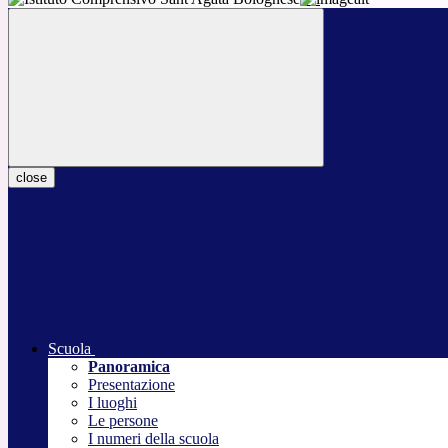
close
Scuola
Panoramica
Presentazione
I luoghi
Le persone
I numeri della scuola