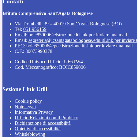
Contatti
Istituto Comprensivo Sant'Agata Bolognese
Via Trombelli, 39 – 40019 Sant’Agata Bolognese (BO)
Tel:
051 956159
Email:
boic859006@istruzione.it
Link per inviare una mail
Email:
segreteria@icsantagatabolognese.edu.it
Link per inviare
PEC:
boic859006@pec.istruzione.it
Link per inviare una mail
C.F.: 80073990378
Codice Univoco Ufficio: UF6TW4
Cod. Meccanografico: BOIC859006
Sezione Link Utili
Cookie policy
Note legali
Informativa Privacy
Ufficio Relazioni con il Pubblico
Dichiarazione di accessibilità
Obiettivi di accessibilità
Whistleblowing