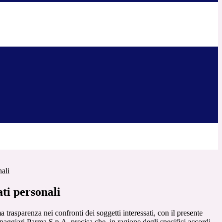
nali
ti personali
a trasparenza nei confronti dei soggetti interessati, con il presente
giari Parma S.p.A. precisa che, in ragione degli specifici accordi