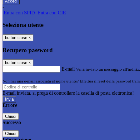
-
Entra con SPID
Entra con CIE
Seleziona utente
button close
×
Recupero password
button close
×
E-mail
Verrà inviato un messaggio all'indirizz
Non hai una e-mail associata al nome utente? Effettua il reset della password tram
E-mail inviata, si prega di controllare la casella di posta elettronica!
Errore
Chiudi
Successo
Chiudi
Informazione