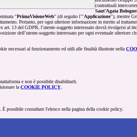
contrattuali intercor
Sant'Agata Bologne
ominata "
PrimaVisioneWeb
" (di seguito l’"
Applicazione
"), mentre G
attamento. Pertanto, per ogni ulteriore informazione in merito al trattame
 ex art. 13 del GDPR, l’utente-soggetto interessato dovrà rivolgersi al tito
sizione dell’utente-soggetto interessato per ogni eventuale ulteriore ch
kie necessari al funzionamento ed utili alle finalità illustrate nella
COO
attaforma e non è possibile disabilitarli.
isionare la
COOKIE POLICY
.
 È possibile consultare l'elenco nella pagina della cookie policy.