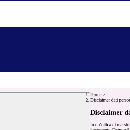
Home
>
Disclaimer dati perso
Disclaimer da
In un’ottica di massim
documento Gruppo Spag