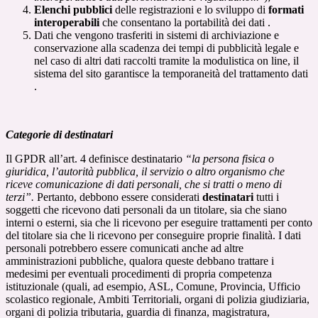
Elenchi pubblici
delle registrazioni e lo sviluppo di
formati
interoperabili
che consentano la portabilità dei dati .
Dati che vengono trasferiti in sistemi di archiviazione e
conservazione alla scadenza dei tempi di pubblicità legale e
nel caso di altri dati raccolti tramite la modulistica on line, il
sistema del sito garantisce la temporaneità del trattamento dati
.
Categorie di destinatari
Il GPDR all’art. 4 definisce destinatario
“la persona fisica o
giuridica, l’autorità pubblica, il servizio o altro organismo che
riceve comunicazione di dati personali, che si tratti o meno di
terzi”.
Pertanto, debbono essere considerati
destinatari
tutti i
soggetti che ricevono dati personali da un titolare, sia che siano
interni o esterni, sia che li ricevono per eseguire trattamenti per conto
del titolare sia che li ricevono per conseguire proprie finalità. I dati
personali potrebbero essere comunicati anche ad altre
amministrazioni pubbliche, qualora queste debbano trattare i
medesimi per eventuali procedimenti di propria competenza
istituzionale (quali, ad esempio, ASL, Comune, Provincia, Ufficio
scolastico regionale, Ambiti Territoriali, organi di polizia giudiziaria,
organi di polizia tributaria, guardia di finanza, magistratura,