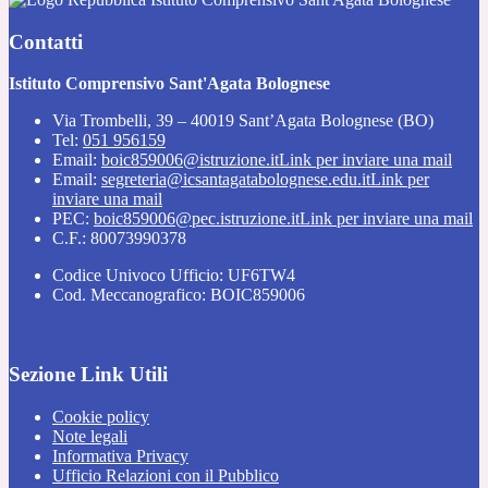
Contatti
Istituto Comprensivo Sant'Agata Bolognese
Via Trombelli, 39 – 40019 Sant’Agata Bolognese (BO)
Tel:
051 956159
Email:
boic859006@istruzione.it
Link per inviare una mail
Email:
segreteria@icsantagatabolognese.edu.it
Link per
inviare una mail
PEC:
boic859006@pec.istruzione.it
Link per inviare una mail
C.F.: 80073990378
Codice Univoco Ufficio: UF6TW4
Cod. Meccanografico: BOIC859006
Sezione Link Utili
Cookie policy
Note legali
Informativa Privacy
Ufficio Relazioni con il Pubblico