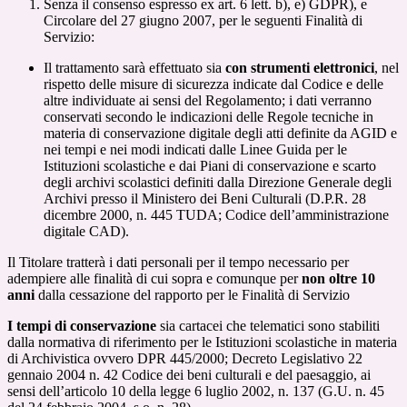
Senza il consenso espresso ex art. 6 lett. b), e) GDPR), e
Circolare del 27 giugno 2007, per le seguenti Finalità di
Servizio:
Il trattamento sarà effettuato sia
con strumenti elettronici
, nel
rispetto delle misure di sicurezza indicate dal Codice e delle
altre individuate ai sensi del Regolamento; i dati verranno
conservati secondo le indicazioni delle Regole tecniche in
materia di conservazione digitale degli atti definite da AGID e
nei tempi e nei modi indicati dalle Linee Guida per le
Istituzioni scolastiche e dai Piani di conservazione e scarto
degli archivi scolastici definiti dalla Direzione Generale degli
Archivi presso il Ministero dei Beni Culturali (D.P.R. 28
dicembre 2000, n. 445 TUDA; Codice dell’amministrazione
digitale CAD).
Il Titolare tratterà i dati personali per il tempo necessario per
adempiere alle finalità di cui sopra e comunque per
non oltre 10
anni
dalla cessazione del rapporto per le Finalità di Servizio
I tempi di conservazione
sia cartacei che telematici sono stabiliti
dalla normativa di riferimento per le Istituzioni scolastiche in materia
di Archivistica ovvero DPR 445/2000; Decreto Legislativo 22
gennaio 2004 n. 42 Codice dei beni culturali e del paesaggio, ai
sensi dell’articolo 10 della legge 6 luglio 2002, n. 137 (G.U. n. 45