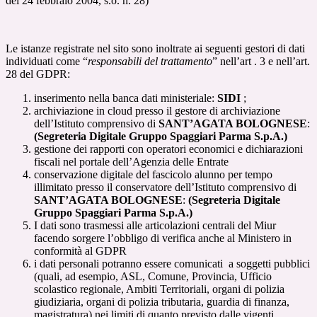
del 24 febbraio 2004, s.o. n. 28)
Le istanze registrate nel sito sono inoltrate ai seguenti gestori di dati
individuati come “
responsabili del trattamento
” nell’art . 3 e nell’art.
28 del GDPR:
inserimento nella banca dati ministeriale:
SIDI
;
archiviazione in cloud presso il gestore di archiviazione
dell’Istituto comprensivo di
SANT’AGATA BOLOGNESE
:
(Segreteria Digitale Gruppo Spaggiari Parma S.p.A.)
gestione dei rapporti con operatori economici e dichiarazioni
fiscali nel portale dell’Agenzia delle Entrate
conservazione digitale del fascicolo alunno per tempo
illimitato presso il conservatore dell’Istituto comprensivo di
SANT’AGATA BOLOGNESE
:
(Segreteria Digitale
Gruppo Spaggiari Parma S.p.A.)
I dati sono trasmessi alle articolazioni centrali del Miur
facendo sorgere l’obbligo di verifica anche al Ministero in
conformità al GDPR
i dati personali potranno essere comunicati a soggetti pubblici
(quali, ad esempio, ASL, Comune, Provincia, Ufficio
scolastico regionale, Ambiti Territoriali, organi di polizia
giudiziaria, organi di polizia tributaria, guardia di finanza,
magistratura) nei limiti di quanto previsto dalle vigenti