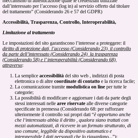
meccanismo di autenticazione quale le credenziali utilizzate
dall’interessato per l’accesso (log in) al servizio offerto dal titolare
del trattamento” (Considerando 26 e 57 del GDPR)
Accessibilità, Trasparenza, Controllo, Interoperabilità,
Limitazione al trattamento
Le impostazioni del sito garantiscono l’interesse a proteggere: il
diritto di protezione dati, l’accesso (Considerando 23), il controllo
da parte dell’interessato (Considerando 24) la trasparenza
(Considerando 58) e l’ interoperabilità (Considerando 68),
attraverso
:
La semplice
accessibilità
del sito web , indirizzi di posta
elettronica o di altre
coordinate di contatto
e la ricerca facile;
La comunicazione tramite
modulistica on line
per tutte le
categorie;
La possibilità di modificare e aggiornare i dati da parte degli
stessi interessati nelle
aree riservate
alle diverse categorie
specificate in premessa (Considerando 68: per rafforzare
ulteriormente il controllo sui propri dati “
è opportuno anche
che l‘interessato abbia il diritto , qualora siano trattati con
mezzi automatizzati, di ricevere in un formato strutturato, di
uso comune, leggibile da dispositivo automatico e
interoperabile I dati personali che lo riguardano...
”);