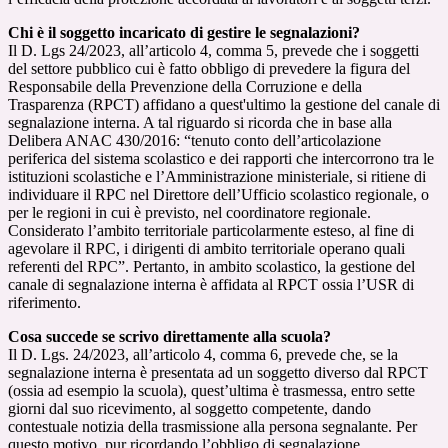
Chi è il soggetto incaricato di gestire le segnalazioni?
Il D. Lgs 24/2023, all’articolo 4, comma 5, prevede che i soggetti
del settore pubblico cui è fatto obbligo di prevedere la figura del
Responsabile della Prevenzione della Corruzione e della
Trasparenza (RPCT) affidano a quest'ultimo la gestione del canale di
segnalazione interna. A tal riguardo si ricorda che in base alla
Delibera ANAC 430/2016: “tenuto conto dell’articolazione
periferica del sistema scolastico e dei rapporti che intercorrono tra le
istituzioni scolastiche e l’Amministrazione ministeriale, si ritiene di
individuare il RPC nel Direttore dell’Ufficio scolastico regionale, o
per le regioni in cui è previsto, nel coordinatore regionale.
Considerato l’ambito territoriale particolarmente esteso, al fine di
agevolare il RPC, i dirigenti di ambito territoriale operano quali
referenti del RPC”. Pertanto, in ambito scolastico, la gestione del
canale di segnalazione interna è affidata al RPCT ossia l’USR di
riferimento.
Cosa succede se scrivo direttamente alla scuola?
Il D. Lgs. 24/2023, all’articolo 4, comma 6, prevede che, se la
segnalazione interna è presentata ad un soggetto diverso dal RPCT
(ossia ad esempio la scuola), quest’ultima è trasmessa, entro sette
giorni dal suo ricevimento, al soggetto competente, dando
contestuale notizia della trasmissione alla persona segnalante. Per
questo motivo, pur ricordando l’obbligo di segnalazione