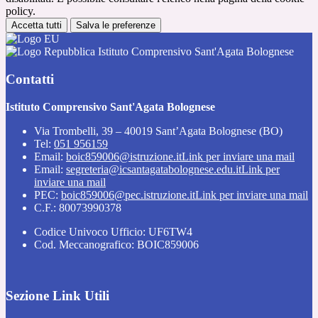
policy.
Accetta tutti
Salva le preferenze
Istituto Comprensivo Sant'Agata Bolognese
Contatti
Istituto Comprensivo Sant'Agata Bolognese
Via Trombelli, 39 – 40019 Sant’Agata Bolognese (BO)
Tel:
051 956159
Email:
boic859006@istruzione.it
Link per inviare una mail
Email:
segreteria@icsantagatabolognese.edu.it
Link per
inviare una mail
PEC:
boic859006@pec.istruzione.it
Link per inviare una mail
C.F.: 80073990378
Codice Univoco Ufficio: UF6TW4
Cod. Meccanografico: BOIC859006
Sezione Link Utili