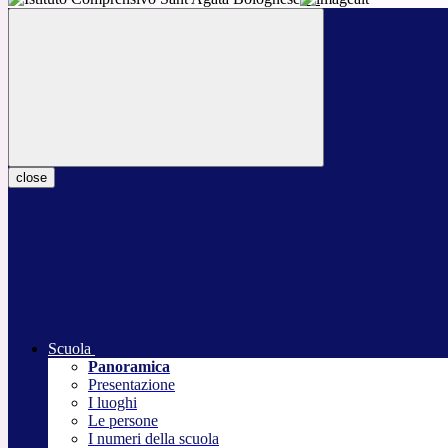
close
Scuola
Panoramica
Presentazione
I luoghi
Le persone
I numeri della scuola