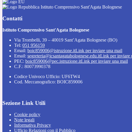
Istituto Comprensivo Sant'Agata Bolognese
Contatti
Istituto Comprensivo Sant'Agata Bolognese
Via Trombelli, 39 – 40019 Sant’Agata Bolognese (BO)
Tel:
051 956159
Email:
boic859006@istruzione.it
Link per inviare una mail
Email:
segreteria@icsantagatabolognese.edu.it
Link per inviare
PEC:
boic859006@pec.istruzione.it
Link per inviare una mail
C.F.: 80073990378
Codice Univoco Ufficio: UF6TW4
Cod. Meccanografico: BOIC859006
Sezione Link Utili
Cookie policy
Note legali
Informativa Privacy
Ufficio Relazioni con il Pubblico