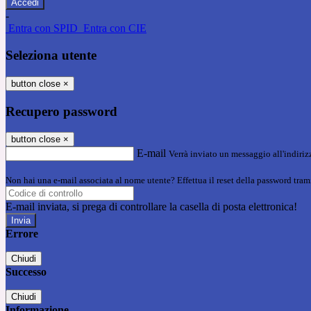
-
Entra con SPID
Entra con CIE
Seleziona utente
button close
×
Recupero password
button close
×
E-mail
Verrà inviato un messaggio all'indirizz
Non hai una e-mail associata al nome utente? Effettua il reset della password tram
E-mail inviata, si prega di controllare la casella di posta elettronica!
Errore
Chiudi
Successo
Chiudi
Informazione