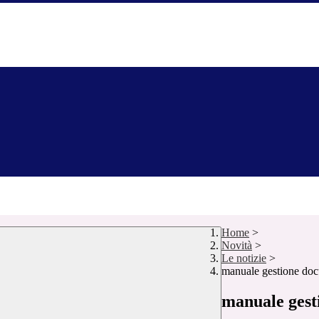
Home
>
Novità
>
Le notizie
>
manuale gestione do
manuale gest