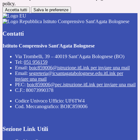
policy.
Accetta tutti
Salva le preferenze
Istituto Comprensivo Sant'Agata Bolognese
Contatti
Istituto Comprensivo Sant'Agata Bolognese
Via Trombelli, 39 – 40019 Sant’Agata Bolognese (BO)
Tel:
051 956159
Email:
boic859006@istruzione.it
Link per inviare una mail
Email:
segreteria@icsantagatabolognese.edu.it
Link per
inviare una mail
PEC:
boic859006@pec.istruzione.it
Link per inviare una mail
C.F.: 80073990378
Codice Univoco Ufficio: UF6TW4
Cod. Meccanografico: BOIC859006
Sezione Link Utili