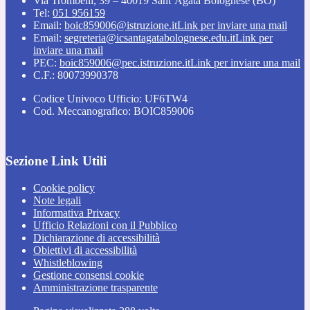
Via Trombelli, 39 – 40019 Sant’Agata Bolognese (BO)
Tel:
051 956159
Email:
boic859006@istruzione.it
Link per inviare una mail
Email:
segreteria@icsantagatabolognese.edu.it
Link per
inviare una mail
PEC:
boic859006@pec.istruzione.it
Link per inviare una mail
C.F.: 80073990378
Codice Univoco Ufficio: UF6TW4
Cod. Meccanografico: BOIC859006
Sezione Link Utili
Cookie policy
Note legali
Informativa Privacy
Ufficio Relazioni con il Pubblico
Dichiarazione di accessibilità
Obiettivi di accessibilità
Whistleblowing
Gestione consensi cookie
Amministrazione trasparente