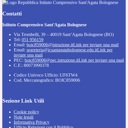
Istituto Comprensivo Sant'Agata Bolognese
Contatti
Istituto Comprensivo Sant'Agata Bolognese
Via Trombelli, 39 – 40019 Sant’Agata Bolognese (BO)
Tel:
051 956159
Email:
boic859006@istruzione.it
Link per inviare una mail
Email:
segreteria@icsantagatabolognese.edu.it
Link per
inviare una mail
PEC:
boic859006@pec.istruzione.it
Link per inviare una mail
C.F.: 80073990378
Codice Univoco Ufficio: UF6TW4
Cod. Meccanografico: BOIC859006
Sezione Link Utili
Cookie policy
Note legali
Informativa Privacy
Ufficio Relazioni con il Pubblico