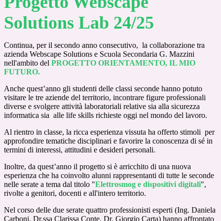
Progetto Webscape
Solutions Lab 24/25
Continua, per il secondo anno consecutivo, la collaborazione tra
azienda Webscape Solutions e Scuola Secondaria G. Mazzini
nell'ambito del
PROGETTO ORIENTAMENTO, IL MIO
FUTURO.
Anche quest’anno gli studenti delle
classi seconde
hanno potuto
visitare le tre
aziende
del territorio, incontrare
figure professionali
diverse e svolgere attività laboratoriali relative sia alla
sicurezza
informatica
sia alle
life skills
richieste oggi nel mondo del lavoro.
Al rientro in classe, la ricca esperienza vissuta ha offerto stimoli per
approfondire tematiche disciplinari e favorire la conoscenza di sé in
termini di interessi, attitudini e desideri personali.
Inoltre, da quest’anno il progetto si è arricchito di una nuova
esperienza che ha coinvolto alunni rappresentanti di tutte le seconde
nelle
serate a tema
dal titolo
"
Elettrosmog e dispositivi digitali
",
rivolte a genitori, docenti e all'intero territorio.
Nel corso delle due serate quattro professionisti esperti (Ing. Daniela
Carboni, Dr.ssa Clarissa Conte, Dr. Giorgio Carta) hanno affrontato