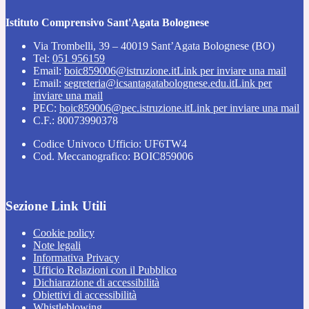
Istituto Comprensivo Sant'Agata Bolognese
Via Trombelli, 39 – 40019 Sant’Agata Bolognese (BO)
Tel:
051 956159
Email:
boic859006@istruzione.it
Link per inviare una mail
Email:
segreteria@icsantagatabolognese.edu.it
Link per
inviare una mail
PEC:
boic859006@pec.istruzione.it
Link per inviare una mail
C.F.: 80073990378
Codice Univoco Ufficio: UF6TW4
Cod. Meccanografico: BOIC859006
Sezione Link Utili
Cookie policy
Note legali
Informativa Privacy
Ufficio Relazioni con il Pubblico
Dichiarazione di accessibilità
Obiettivi di accessibilità
Whistleblowing