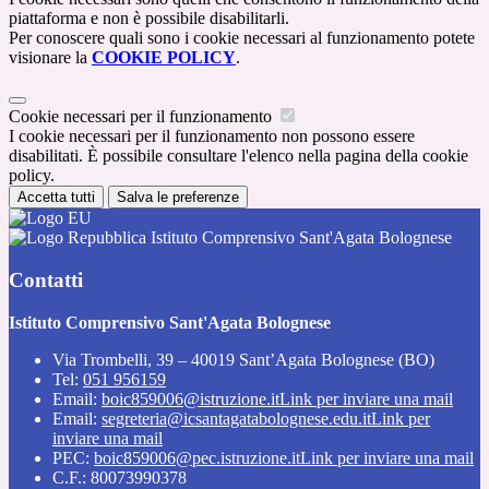
piattaforma e non è possibile disabilitarli.
Per conoscere quali sono i cookie necessari al funzionamento potete
visionare la
COOKIE POLICY
.
Cookie necessari per il funzionamento
I cookie necessari per il funzionamento non possono essere
disabilitati. È possibile consultare l'elenco nella pagina della cookie
policy.
Accetta tutti
Salva le preferenze
Istituto Comprensivo Sant'Agata Bolognese
Contatti
Istituto Comprensivo Sant'Agata Bolognese
Via Trombelli, 39 – 40019 Sant’Agata Bolognese (BO)
Tel:
051 956159
Email:
boic859006@istruzione.it
Link per inviare una mail
Email:
segreteria@icsantagatabolognese.edu.it
Link per
inviare una mail
PEC:
boic859006@pec.istruzione.it
Link per inviare una mail
C.F.: 80073990378