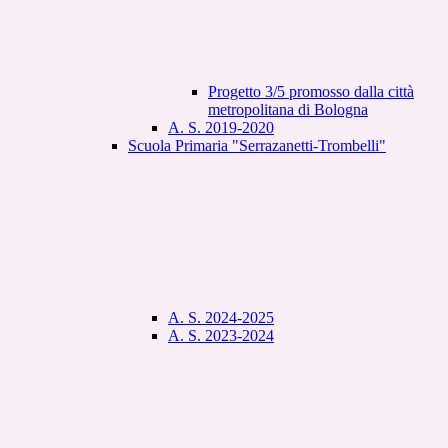
Progetto 3/5 promosso dalla città
metropolitana di Bologna
A. S. 2019-2020
Scuola Primaria "Serrazanetti-Trombelli"
A. S. 2024-2025
A. S. 2023-2024