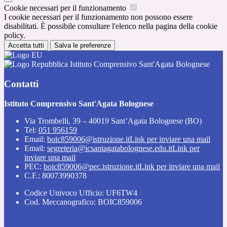
Cookie necessari per il funzionamento
I cookie necessari per il funzionamento non possono essere
disabilitati. È possibile consultare l'elenco nella pagina della cookie
policy.
Accetta tutti
Salva le preferenze
Istituto Comprensivo Sant'Agata Bolognese
Contatti
Istituto Comprensivo Sant'Agata Bolognese
Via Trombelli, 39 – 40019 Sant’Agata Bolognese (BO)
Tel:
051 956159
Email:
boic859006@istruzione.it
Link per inviare una mail
Email:
segreteria@icsantagatabolognese.edu.it
Link per
inviare una mail
PEC:
boic859006@pec.istruzione.it
Link per inviare una mail
C.F.: 80073990378
Codice Univoco Ufficio: UF6TW4
Cod. Meccanografico: BOIC859006