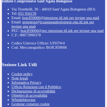
Istituto Comprensivo Sant'Agata Bolognese
Via Trombelli, 39 – 40019 Sant’Agata Bolognese (BO)
Tel:
051 956159
Email:
boic859006@istruzione.it
Link per inviare una mail
Email:
segreteria@icsantagatabolognese.edu.it
Link per
inviare una mail
PEC:
boic859006@pec.istruzione.it
Link per inviare una mail
C.F.: 80073990378
Codice Univoco Ufficio: UF6TW4
Cod. Meccanografico: BOIC859006
Sezione Link Utili
Cookie policy
Note legali
Informativa Privacy
Ufficio Relazioni con il Pubblico
Dichiarazione di accessibilità
Obiettivi di accessibilità
Whistleblowing
Gestione consensi cookie