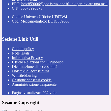
PEC:
boic859006@pec.istruzione.it
Link per inviare una mail
C.F.: 80073990378
Codice Univoco Ufficio: UF6TW4
Cod. Meccanografico: BOIC859006
Sezione Link Utili
Cookie policy
Note legali
Informativa Privacy
Ufficio Relazioni con il Pubblico
Dichiarazione di accessibilità
Obiettivi di accessibilità
Whistleblowing
Gestione consensi cookie
Amministrazione trasparente
Pagina visualizzata
982
volte
Sezione Copyright