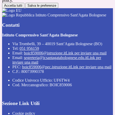
policy.
Accetta tutti
Salva le preferenze
Istituto Comprensivo Sant'Agata Bolognese
Contatti
Istituto Comprensivo Sant'Agata Bolognese
Via Trombelli, 39 – 40019 Sant’Agata Bolognese (BO)
Tel:
051 956159
Email:
boic859006@istruzione.it
Link per inviare una mail
Email:
segreteria@icsantagatabolognese.edu.it
Link per
inviare una mail
PEC:
boic859006@pec.istruzione.it
Link per inviare una mail
C.F.: 80073990378
Codice Univoco Ufficio: UF6TW4
Cod. Meccanografico: BOIC859006
Sezione Link Utili
Cookie policy