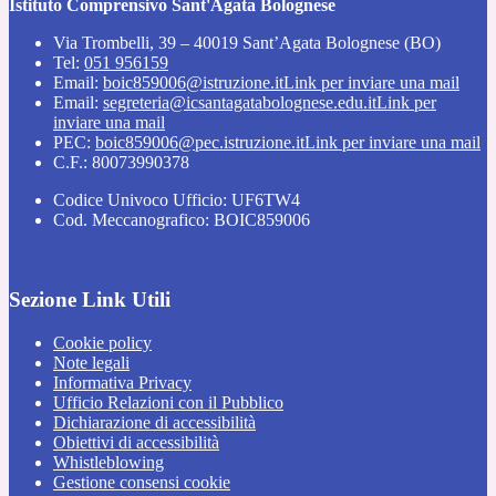
Istituto Comprensivo Sant'Agata Bolognese
Via Trombelli, 39 – 40019 Sant’Agata Bolognese (BO)
Tel:
051 956159
Email:
boic859006@istruzione.it
Link per inviare una mail
Email:
segreteria@icsantagatabolognese.edu.it
Link per
inviare una mail
PEC:
boic859006@pec.istruzione.it
Link per inviare una mail
C.F.: 80073990378
Codice Univoco Ufficio: UF6TW4
Cod. Meccanografico: BOIC859006
Sezione Link Utili
Cookie policy
Note legali
Informativa Privacy
Ufficio Relazioni con il Pubblico
Dichiarazione di accessibilità
Obiettivi di accessibilità
Whistleblowing
Gestione consensi cookie