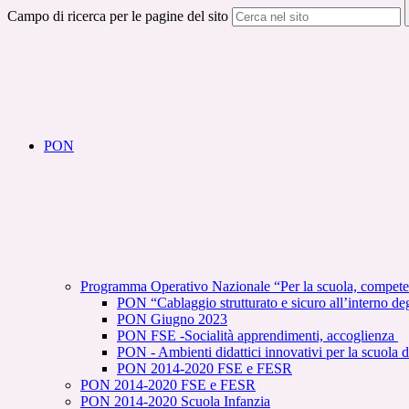
Campo di ricerca per le pagine del sito
PON
Programma Operativo Nazionale “Per la scuola, compete
PON “Cablaggio strutturato e sicuro all’interno degl
PON Giugno 2023
PON FSE -Socialità apprendimenti, accoglienza
PON - Ambienti didattici innovativi per la scuola d
PON 2014-2020 FSE e FESR
PON 2014-2020 FSE e FESR
PON 2014-2020 Scuola Infanzia