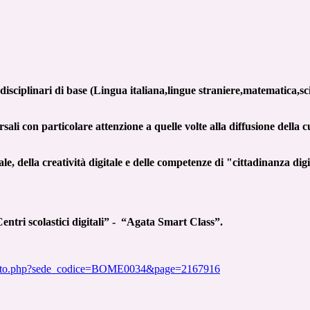
 disciplinari di base (Lingua italiana,lingue straniere,matematica,s
versali con particolare attenzione a quelle volte alla diffusione 
e, della creatività digitale e delle competenze di "cittadinanza dig
tri scolastici digitali” - “Agata Smart Class”.
_sito.php?sede_codice=BOME0034&page=2167916