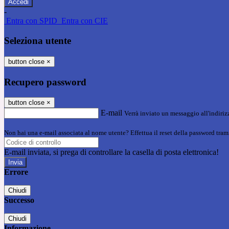
-
Entra con SPID
Entra con CIE
Seleziona utente
button close
×
Recupero password
button close
×
E-mail
Verrà inviato un messaggio all'indirizz
Non hai una e-mail associata al nome utente? Effettua il reset della password tram
E-mail inviata, si prega di controllare la casella di posta elettronica!
Errore
Chiudi
Successo
Chiudi
Informazione