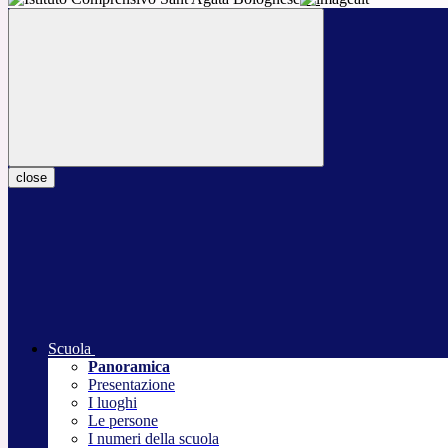
close
Scuola
Panoramica
Presentazione
I luoghi
Le persone
I numeri della scuola