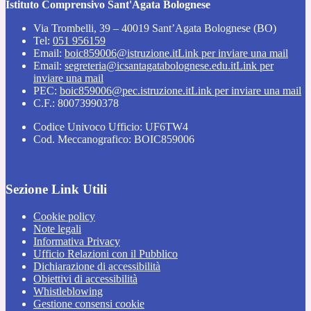
Istituto Comprensivo Sant'Agata Bolognese
Via Trombelli, 39 – 40019 Sant’Agata Bolognese (BO)
Tel:
051 956159
Email:
boic859006@istruzione.it
Link per inviare una mail
Email:
segreteria@icsantagatabolognese.edu.it
Link per
inviare una mail
PEC:
boic859006@pec.istruzione.it
Link per inviare una mail
C.F.: 80073990378
Codice Univoco Ufficio: UF6TW4
Cod. Meccanografico: BOIC859006
Sezione Link Utili
Cookie policy
Note legali
Informativa Privacy
Ufficio Relazioni con il Pubblico
Dichiarazione di accessibilità
Obiettivi di accessibilità
Whistleblowing
Gestione consensi cookie