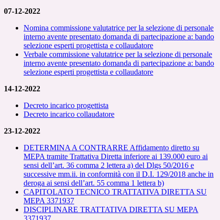
07-12-2022
Nomina commissione valutatrice per la selezione di personale
interno avente presentato domanda di partecipazione a: bando
selezione esperti progettista e collaudatore
Verbale commissione valutatrice per la selezione di personale
interno avente presentato domanda di partecipazione a: bando
selezione esperti progettista e collaudatore
14-12-2022
Decreto
incarico progettist
a
Decreto incarico collaudatore
23-12-2022
DETERMINA A CONTRARRE Affidamento diretto su
MEPA tramite Trattativa Diretta inferiore ai 139.000 euro ai
sensi dell’art. 36 comma 2 lettera a) del Dlgs 50/2016 e
successive mm.ii. in conformità con il D.I. 129/2018 anche in
deroga ai sensi dell’art. 55 comma 1 lettera b)
CAPITOLATO TECNICO TRATTATIVA DIRETTA SU
MEPA 3371937
DISCIPLINARE TRATTATIVA DIRETTA SU MEPA
3371937