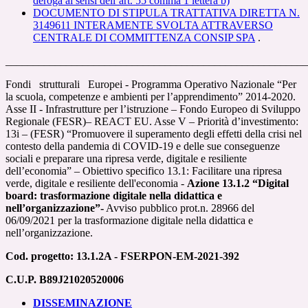
deroga ai sensi dell’art. 55 comma 1 lettera b)
DOCUMENTO DI STIPULA TRATTATIVA DIRETTA N.
3149611 INTERAMENTE SVOLTA ATTRAVERSO
CENTRALE DI COMMITTENZA CONSIP SPA
.
_______________________________________________________
Fondi strutturali Europei - Programma Operativo Nazionale “Per
la scuola, competenze e ambienti per l’apprendimento” 2014-2020.
Asse II - Infrastrutture per l’istruzione – Fondo Europeo di Sviluppo
Regionale (FESR)– REACT EU. Asse V – Priorità d’investimento:
13i – (FESR) “Promuovere il superamento degli effetti della crisi nel
contesto della pandemia di COVID-19 e delle sue conseguenze
sociali e preparare una ripresa verde, digitale e resiliente
dell’economia” – Obiettivo specifico 13.1: Facilitare una ripresa
verde, digitale e resiliente dell'economia -
Azione 13.1.2 “Digital
board: trasformazione digitale nella didattica e
nell’organizzazione”-
Avviso pubblico prot.n. 28966 del
06/09/2021 per la trasformazione digitale nella didattica e
nell’organizzazione.
Cod. progetto: 13.1.2A - FSERPON-EM-2021-392
C.U.P. B89J21020520006
DISSEMINAZIONE