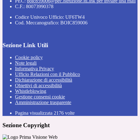
PEC:
boic859006@pec.istruzione.it
Link per inviare una mail
C.F.: 80073990378
Codice Univoco Ufficio: UF6TW4
Cod. Meccanografico: BOIC859006
Sezione Link Utili
Cookie policy
Note legali
Informativa Privacy
Ufficio Relazioni con il Pubblico
Dichiarazione di accessibilità
Obiettivi di accessibilità
Whistleblowing
Gestione consensi cookie
Amministrazione trasparente
Pagina visualizzata
2176
volte
Sezione Copyright