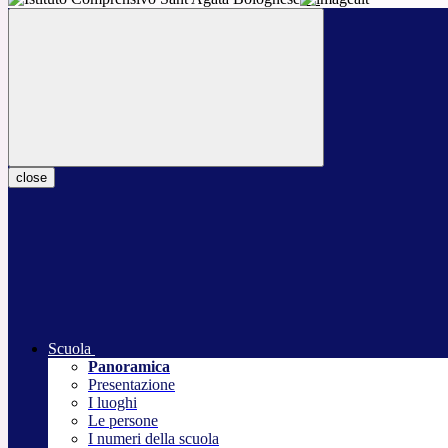
close
Scuola
Panoramica
Presentazione
I luoghi
Le persone
I numeri della scuola