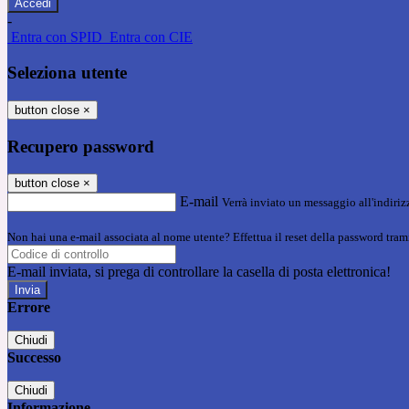
-
Entra con SPID
Entra con CIE
Seleziona utente
button close
×
Recupero password
button close
×
E-mail
Verrà inviato un messaggio all'indirizz
Non hai una e-mail associata al nome utente? Effettua il reset della password tram
E-mail inviata, si prega di controllare la casella di posta elettronica!
Errore
Chiudi
Successo
Chiudi
Informazione