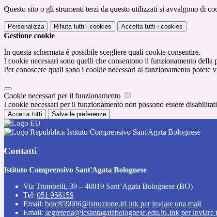
Questo sito o gli strumenti terzi da questo utilizzati si avvalgono di coo
Personalizza
Rifiuta tutti
i cookies
Accetta tutti
i cookies
Gestione cookie
In questa schermata è possibile scegliere quali cookie consentire.
I cookie necessari sono quelli che consentono il funzionamento della pi
Per conoscere quali sono i cookie necessari al funzionamento potete v
Cookie necessari per il funzionamento
I cookie necessari per il funzionamento non possono essere disabilitati.
Accetta tutti
Salva le preferenze
Istituto Comprensivo Sant'Agata Bolognese
Contatti
Istituto Comprensivo Sant'Agata Bolognese
Via Trombelli, 39 – 40019 Sant’Agata Bolognese (BO)
Tel:
051 956159
Email:
boic859006@istruzione.it
Link per inviare una mail
Email:
segreteria@icsantagatabolognese.edu.it
Link per inviare