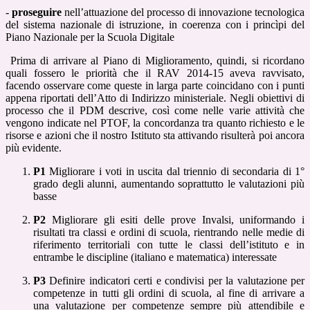
-
proseguire
nell’attuazione del processo di innovazione tecnologica
del sistema nazionale di istruzione, in coerenza con i princìpi del
Piano Nazionale per la Scuola Digitale
Prima di arrivare al Piano di Miglioramento, quindi, si ricordano
quali fossero le priorità che il RAV 2014-15 aveva ravvisato,
facendo osservare come queste in larga parte coincidano con i punti
appena riportati dell’Atto di Indirizzo ministeriale. Negli obiettivi di
processo che il PDM descrive, così come nelle varie attività che
vengono indicate nel PTOF, la concordanza tra quanto richiesto e le
risorse e azioni che il nostro Istituto sta attivando risulterà poi ancora
più evidente.
P1
Migliorare i voti in uscita dal triennio di secondaria di 1°
grado degli alunni, aumentando soprattutto le valutazioni più
basse
P2
Migliorare gli esiti delle prove Invalsi, uniformando i
risultati tra classi e ordini di scuola, rientrando nelle medie di
riferimento territoriali con tutte le classi dell’istituto e in
entrambe le discipline (italiano e matematica) interessate
P3
Definire indicatori certi e condivisi per la valutazione per
competenze in tutti gli ordini di scuola, al fine di arrivare a
una valutazione per competenze sempre più attendibile e