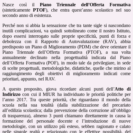
Nasce così il
Piano Triennale dell’Offerta Formativa
(sinteticamente
PTOF
), che entra quest’anno scolastico nel suo
secondo anno di esistenza.
Perché non si abbia la sensazione che tra tante sigle si nascondano
inutili complicazioni, va quindi sottolineato come il nostro Istituto,
dopo essersi interrogato sulle proprie specificità, punti di forza e
debolezza con il Rapporto di Autovalutazione (RAV), abbia
predisposto un Piano di Miglioramento (PDM) che deve orientare il
Piano Triennale dell’Offerta Formativa (PTOF), a sua volta
annualmente declinato nella progettualità indicata dal Piano
dell’Offerta Formativa (POF), in modo tale da privilegiare, in sede
di scelte progettuali, metodologiche, didattiche, quelle che mirino al
raggiungimento degli obiettivi di miglioramento indicati come
prioritari, appunto, nel RAV.
A questo proposito, giova ricordare alcuni punti dell’
Atto di
Indirizzo
con cui il MIUR ha individuato le priorità politiche per
l’anno 2017. Tra queste priorità, che riguardano il mondo della
scuola nella sua totalità (dalla stabilizzazione del precariato
all’edilizia scolastica; dalla prevenzione della corruzione all’obbligo
di trasparenza), almeno 3 punti chiamano direttamente in causa la
formazione del personale docente e l’introduzione di nuove
metodologie, con un utilizzo più esteso, sebben ragionato e calato
nelle singole realtà e relazionato con le effettive possibilità, del