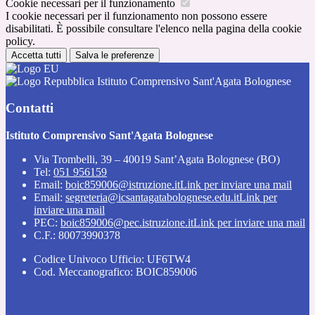
Cookie necessari per il funzionamento
I cookie necessari per il funzionamento non possono essere
disabilitati. È possibile consultare l'elenco nella pagina della cookie
policy.
Accetta tutti
Salva le preferenze
Istituto Comprensivo Sant'Agata Bolognese
Contatti
Istituto Comprensivo Sant'Agata Bolognese
Via Trombelli, 39 – 40019 Sant’Agata Bolognese (BO)
Tel:
051 956159
Email:
boic859006@istruzione.it
Link per inviare una mail
Email:
segreteria@icsantagatabolognese.edu.it
Link per
inviare una mail
PEC:
boic859006@pec.istruzione.it
Link per inviare una mail
C.F.: 80073990378
Codice Univoco Ufficio: UF6TW4
Cod. Meccanografico: BOIC859006