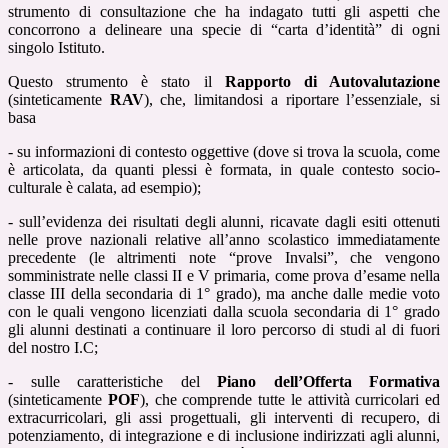
strumento di consultazione che ha indagato tutti gli aspetti che
concorrono a delineare una specie di “carta d’identità” di ogni
singolo Istituto.
Questo strumento è stato il
Rapporto di Autovalutazione
(sinteticamente
RAV
), che, limitandosi a riportare l’essenziale, si
basa
- su informazioni di contesto oggettive (dove si trova la scuola, come
è articolata, da quanti plessi è formata, in quale contesto socio-
culturale è calata, ad esempio);
- sull’evidenza dei risultati degli alunni, ricavate dagli esiti ottenuti
nelle prove nazionali relative all’anno scolastico immediatamente
precedente (le altrimenti note “prove Invalsi”, che vengono
somministrate nelle classi II e V primaria, come prova d’esame nella
classe III della secondaria di 1° grado), ma anche dalle medie voto
con le quali vengono licenziati dalla scuola secondaria di 1° grado
gli alunni destinati a continuare il loro percorso di studi al di fuori
del nostro I.C;
- sulle caratteristiche del
Piano dell’Offerta Formativa
(sinteticamente
POF
), che comprende tutte le attività curricolari ed
extracurricolari, gli assi progettuali, gli interventi di recupero, di
potenziamento, di integrazione e di inclusione indirizzati agli alunni,