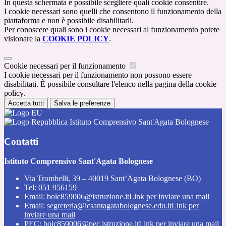
In questa schermata è possibile scegliere quali cookie consentire.
I cookie necessari sono quelli che consentono il funzionamento della
piattaforma e non è possibile disabilitarli.
Per conoscere quali sono i cookie necessari al funzionamento potete
visionare la
COOKIE POLICY
.
Cookie necessari per il funzionamento
I cookie necessari per il funzionamento non possono essere
disabilitati. È possibile consultare l'elenco nella pagina della cookie
policy.
Accetta tutti
Salva le preferenze
Istituto Comprensivo Sant'Agata Bolognese
Contatti
Istituto Comprensivo Sant'Agata Bolognese
Via Trombelli, 39 – 40019 Sant’Agata Bolognese (BO)
Tel:
051 956159
Email:
boic859006@istruzione.it
Link per inviare una mail
Email:
segreteria@icsantagatabolognese.edu.it
Link per
inviare una mail
PEC:
boic859006@pec.istruzione.it
Link per inviare una mail