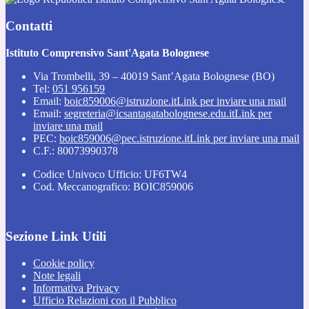
Contatti
Istituto Comprensivo Sant'Agata Bolognese
Via Trombelli, 39 – 40019 Sant’Agata Bolognese (BO)
Tel:
051 956159
Email:
boic859006@istruzione.it
Link per inviare una mail
Email:
segreteria@icsantagatabolognese.edu.it
Link per
inviare una mail
PEC:
boic859006@pec.istruzione.it
Link per inviare una mail
C.F.: 80073990378
Codice Univoco Ufficio: UF6TW4
Cod. Meccanografico: BOIC859006
Sezione Link Utili
Cookie policy
Note legali
Informativa Privacy
Ufficio Relazioni con il Pubblico