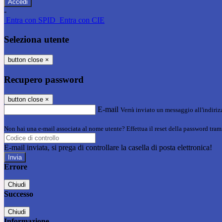
-
Entra con SPID
Entra con CIE
Seleziona utente
button close
×
Recupero password
button close
×
E-mail
Verrà inviato un messaggio all'indirizz
Non hai una e-mail associata al nome utente? Effettua il reset della password tram
E-mail inviata, si prega di controllare la casella di posta elettronica!
Errore
Chiudi
Successo
Chiudi
Informazione