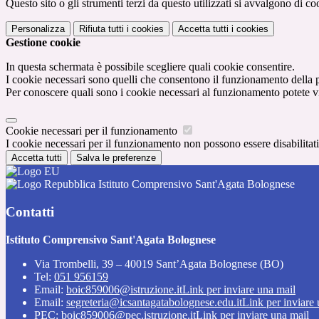
Questo sito o gli strumenti terzi da questo utilizzati si avvalgono di coo
Personalizza
Rifiuta tutti
i cookies
Accetta tutti
i cookies
Gestione cookie
In questa schermata è possibile scegliere quali cookie consentire.
I cookie necessari sono quelli che consentono il funzionamento della pi
Per conoscere quali sono i cookie necessari al funzionamento potete v
Cookie necessari per il funzionamento
I cookie necessari per il funzionamento non possono essere disabilitati.
Accetta tutti
Salva le preferenze
Istituto Comprensivo Sant'Agata Bolognese
Contatti
Istituto Comprensivo Sant'Agata Bolognese
Via Trombelli, 39 – 40019 Sant’Agata Bolognese (BO)
Tel:
051 956159
Email:
boic859006@istruzione.it
Link per inviare una mail
Email:
segreteria@icsantagatabolognese.edu.it
Link per inviare
PEC:
boic859006@pec.istruzione.it
Link per inviare una mail