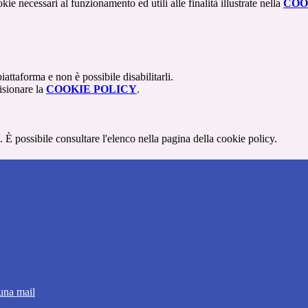
kie necessari al funzionamento ed utili alle finalità illustrate nella
COO
attaforma e non è possibile disabilitarli.
isionare la
COOKIE POLICY
.
 È possibile consultare l'elenco nella pagina della cookie policy.
 una mail