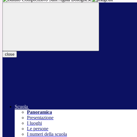
close
Scuola
Panoramica
Presentazione
I luoghi
Le persone
I numeri della scuola