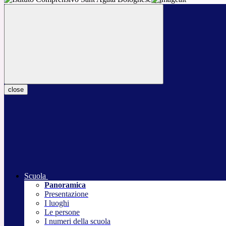
close
Scuola
Panoramica
Presentazione
I luoghi
Le persone
I numeri della scuola