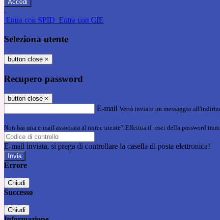
-
Entra con SPID
Entra con CIE
Seleziona utente
button close
×
Recupero password
button close
×
E-mail
Verrà inviato un messaggio all'indirizz
Non hai una e-mail associata al nome utente? Effettua il reset della password tram
E-mail inviata, si prega di controllare la casella di posta elettronica!
Errore
Chiudi
Successo
Chiudi
Informazione