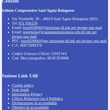
Contatti
Istituto Comprensivo Sant'Agata Bolognese
Via Trombelli, 39 – 40019 Sant’Agata Bolognese (BO)
Tel:
051 956159
Email:
boic859006@istruzione.it
Link per inviare una mail
Email:
segreteria@icsantagatabolognese.edu.it
Link per
inviare una mail
PEC:
boic859006@pec.istruzione.it
Link per inviare una mail
C.F.: 80073990378
Codice Univoco Ufficio: UF6TW4
Cod. Meccanografico: BOIC859006
Sezione Link Utili
Cookie policy
Note legali
Informativa Privacy
Ufficio Relazioni con il Pubblico
Dichiarazione di accessibilità
Obiettivi di accessibilità