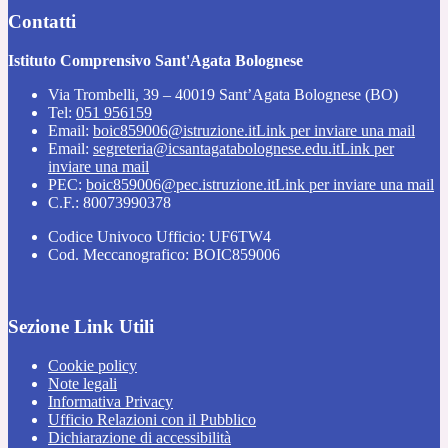
Contatti
Istituto Comprensivo Sant'Agata Bolognese
Via Trombelli, 39 – 40019 Sant’Agata Bolognese (BO)
Tel:
051 956159
Email:
boic859006@istruzione.it
Link per inviare una mail
Email:
segreteria@icsantagatabolognese.edu.it
Link per
inviare una mail
PEC:
boic859006@pec.istruzione.it
Link per inviare una mail
C.F.: 80073990378
Codice Univoco Ufficio: UF6TW4
Cod. Meccanografico: BOIC859006
Sezione Link Utili
Cookie policy
Note legali
Informativa Privacy
Ufficio Relazioni con il Pubblico
Dichiarazione di accessibilità