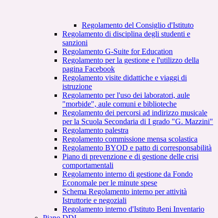
Regolamento del Consiglio d'Istituto
Regolamento di disciplina degli studenti e
sanzioni
Regolamento G-Suite for Education
Regolamento per la gestione e l'utilizzo della
pagina Facebook
Regolamento visite didattiche e viaggi di
istruzione
Regolamento per l'uso dei laboratori, aule
"morbide", aule comuni e biblioteche
Regolamento dei percorsi ad indirizzo musicale
per la Scuola Secondaria di I grado "G. Mazzini"
Regolamento palestra
Regolamento commissione mensa scolastica
Regolamento BYOD e patto di corresponsabilità
Piano di prevenzione e di gestione delle crisi
comportamentali
Regolamento interno di gestione da Fondo
Economale per le minute spese
Schema Regolamento interno per attività
Istruttorie e negoziali
Regolamento interno d'Istituto Beni Inventario
Piano DDI