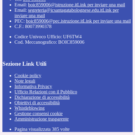
Email:
boic859006@istruzione.it
Link per inviare una mail
Email:
segreteria@icsantagatabolognese.edu.it
Link per
inviare una mail
PEC:
boic859006@pec.istruzione.it
Link per inviare una mail
C.F.: 80073990378
Codice Univoco Ufficio: UF6TW4
Cod. Meccanografico: BOIC859006
Sezione Link Utili
Cookie policy
Note legali
Informativa Privacy
Ufficio Relazioni con il Pubblico
Dichiarazione di accessibilità
Obiettivi di accessibilità
Whistleblowing
Gestione consensi cookie
Amministrazione trasparente
Pagina visualizzata
385
volte