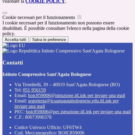
visionare la
COOKIE POLICY
.
Cookie necessari per il funzionamento
I cookie necessari per il funzionamento non possono essere
disabilitati. È possibile consultare l'elenco nella pagina della cookie
policy.
Accetta tutti
Salva le preferenze
Istituto Comprensivo Sant'Agata Bolognese
Contatti
Istituto Comprensivo Sant'Agata Bolognese
Via Trombelli, 39 – 40019 Sant’Agata Bolognese (BO)
Tel:
051 956159
Email:
boic859006@istruzione.it
Link per inviare una mail
Email:
segreteria@icsantagatabolognese.edu.it
Link per
inviare una mail
PEC:
boic859006@pec.istruzione.it
Link per inviare una mail
C.F.: 80073990378
Codice Univoco Ufficio: UF6TW4
Cod. Meccanografico: BOIC859006