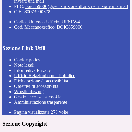
inviare una mail
PEC:
boic859006@pec.istruzione.it
Link per inviare una mail
C.F.: 80073990378
Codice Univoco Ufficio: UF6TW4
Cod. Meccanografico: BOIC859006
Sezione Link Utili
Cookie policy
Note legali
Informativa Privacy
Ufficio Relazioni con il Pubblico
Dichiarazione di accessibilità
Obiettivi di accessibilità
Whistleblowing
Gestione consensi cookie
Amministrazione trasparente
Pagina visualizzata
278
volte
Sezione Copyright