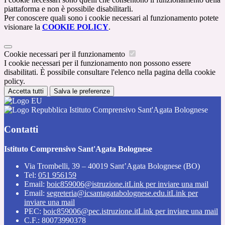
piattaforma e non è possibile disabilitarli.
Per conoscere quali sono i cookie necessari al funzionamento potete
visionare la
COOKIE POLICY
.
Cookie necessari per il funzionamento
I cookie necessari per il funzionamento non possono essere
disabilitati. È possibile consultare l'elenco nella pagina della cookie
policy.
Accetta tutti
Salva le preferenze
Istituto Comprensivo Sant'Agata Bolognese
Contatti
Istituto Comprensivo Sant'Agata Bolognese
Via Trombelli, 39 – 40019 Sant’Agata Bolognese (BO)
Tel:
051 956159
Email:
boic859006@istruzione.it
Link per inviare una mail
Email:
segreteria@icsantagatabolognese.edu.it
Link per
inviare una mail
PEC:
boic859006@pec.istruzione.it
Link per inviare una mail
C.F.: 80073990378