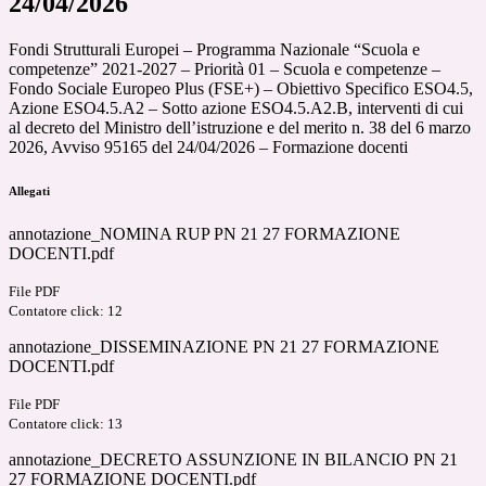
24/04/2026
Fondi Strutturali Europei
–
Programma Nazionale
“
Scuola e
competenze
”
2021-2027
–
Priorità 01
–
Scuola e competenze
–
Fondo Sociale Europeo Plus (FSE+)
–
Obiettivo
Specifico ESO4.5,
Azione ESO4.5.A2
–
Sotto azione ESO4.5.A2.B, interventi di cui
al
decreto del Ministro dell
’
istruzione e del merito n. 38 del 6 marzo
2026, Avviso 95165 del
24/04/2026
–
Formazione docenti
Allegati
annotazione_NOMINA RUP PN 21 27 FORMAZIONE
DOCENTI.pdf
File PDF
Contatore click: 12
annotazione_DISSEMINAZIONE PN 21 27 FORMAZIONE
DOCENTI.pdf
File PDF
Contatore click: 13
annotazione_DECRETO ASSUNZIONE IN BILANCIO PN 21
27 FORMAZIONE DOCENTI.pdf