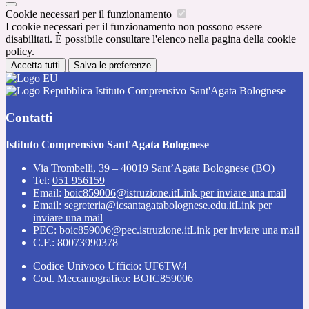
Cookie necessari per il funzionamento
I cookie necessari per il funzionamento non possono essere
disabilitati. È possibile consultare l'elenco nella pagina della cookie
policy.
Accetta tutti
Salva le preferenze
Istituto Comprensivo Sant'Agata Bolognese
Contatti
Istituto Comprensivo Sant'Agata Bolognese
Via Trombelli, 39 – 40019 Sant’Agata Bolognese (BO)
Tel:
051 956159
Email:
boic859006@istruzione.it
Link per inviare una mail
Email:
segreteria@icsantagatabolognese.edu.it
Link per
inviare una mail
PEC:
boic859006@pec.istruzione.it
Link per inviare una mail
C.F.: 80073990378
Codice Univoco Ufficio: UF6TW4
Cod. Meccanografico: BOIC859006