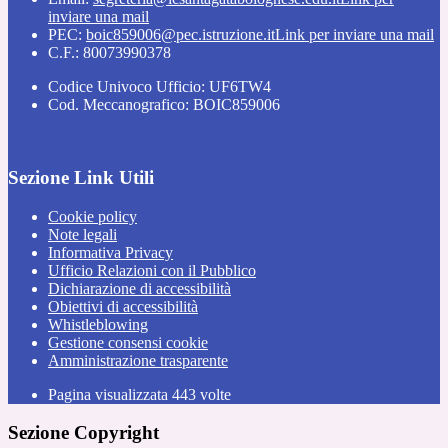
inviare una mail
PEC:
boic859006@pec.istruzione.it
Link per inviare una mail
C.F.: 80073990378
Codice Univoco Ufficio: UF6TW4
Cod. Meccanografico: BOIC859006
Sezione Link Utili
Cookie policy
Note legali
Informativa Privacy
Ufficio Relazioni con il Pubblico
Dichiarazione di accessibilità
Obiettivi di accessibilità
Whistleblowing
Gestione consensi cookie
Amministrazione trasparente
Pagina visualizzata
443
volte
Sezione Copyright