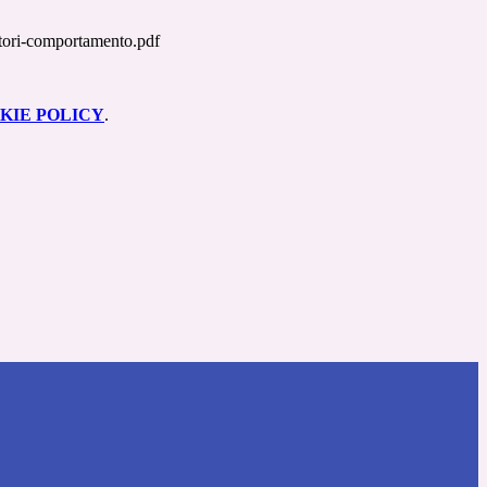
itori-comportamento.pdf
KIE POLICY
.