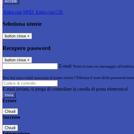
-
Entra con SPID
Entra con CIE
Seleziona utente
button close
×
Recupero password
button close
×
E-mail
Verrà inviato un messaggio all'indirizz
Non hai una e-mail associata al nome utente? Effettua il reset della password tram
E-mail inviata, si prega di controllare la casella di posta elettronica!
Errore
Chiudi
Successo
Chiudi
Informazione