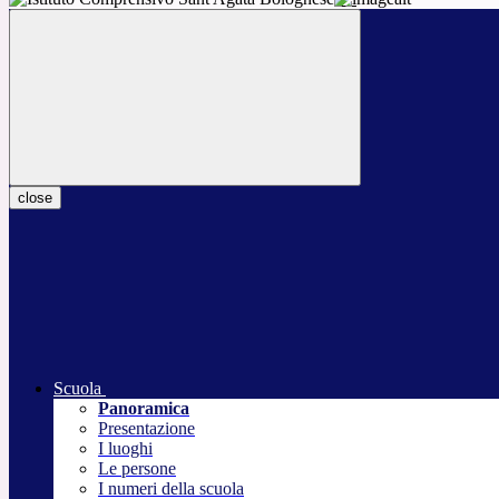
close
Scuola
Panoramica
Presentazione
I luoghi
Le persone
I numeri della scuola