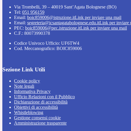
Via Trombelli, 39 – 40019 Sant’Agata Bolognese (BO)
Tel:
051 956159
Email:
boic859006@istruzione.it
Link per inviare una mail
Email:
segreteria@icsantagatabolognese.edu.it
Link per inviare
PEC:
boic859006@pec.istruzione.it
Link per inviare una mail
C.F.: 80073990378
Codice Univoco Ufficio: UF6TW4
Cod. Meccanografico: BOIC859006
Sezione Link Utili
Cookie policy
Note legali
Informativa Privacy
Ufficio Relazioni con il Pubblico
Dichiarazione di accessibilità
Obiettivi di accessibilità
Whistleblowing
Gestione consensi cookie
Amministrazione trasparente