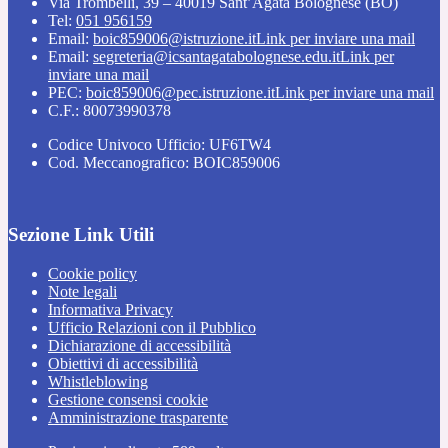
Via Trombelli, 39 – 40019 Sant’Agata Bolognese (BO)
Tel:
051 956159
Email:
boic859006@istruzione.it
Link per inviare una mail
Email:
segreteria@icsantagatabolognese.edu.it
Link per
inviare una mail
PEC:
boic859006@pec.istruzione.it
Link per inviare una mail
C.F.: 80073990378
Codice Univoco Ufficio: UF6TW4
Cod. Meccanografico: BOIC859006
Sezione Link Utili
Cookie policy
Note legali
Informativa Privacy
Ufficio Relazioni con il Pubblico
Dichiarazione di accessibilità
Obiettivi di accessibilità
Whistleblowing
Gestione consensi cookie
Amministrazione trasparente