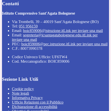
Contatti
Istituto Comprensivo Sant'Agata Bolognese
Via Trombelli, 39 – 40019 Sant’Agata Bolognese (BO)
Tel:
051 956159
Email:
boic859006@istruzione.it
Link per inviare una mail
Email:
segreteria@icsantagatabolognese.edu.it
Link per
inviare una mail
PEC:
boic859006@pec.istruzione.it
Link per inviare una mail
C.F.: 80073990378
Codice Univoco Ufficio: UF6TW4
Cod. Meccanografico: BOIC859006
Sezione Link Utili
Cookie policy
Note legali
Informativa Privacy
Ufficio Relazioni con il Pubblico
Dichiarazione di accessibilità