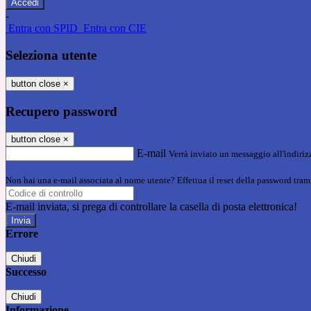
-
Entra con SPID
Entra con CIE
Seleziona utente
button close
×
Recupero password
button close
×
E-mail
Verrà inviato un messaggio all'indirizz
Non hai una e-mail associata al nome utente? Effettua il reset della password tram
E-mail inviata, si prega di controllare la casella di posta elettronica!
Errore
Chiudi
Successo
Chiudi
Informazione