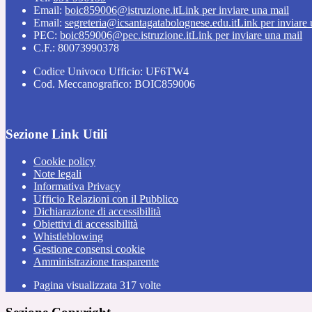
Email:
boic859006@istruzione.it
Link per inviare una mail
Email:
segreteria@icsantagatabolognese.edu.it
Link per inviare
PEC:
boic859006@pec.istruzione.it
Link per inviare una mail
C.F.: 80073990378
Codice Univoco Ufficio: UF6TW4
Cod. Meccanografico: BOIC859006
Sezione Link Utili
Cookie policy
Note legali
Informativa Privacy
Ufficio Relazioni con il Pubblico
Dichiarazione di accessibilità
Obiettivi di accessibilità
Whistleblowing
Gestione consensi cookie
Amministrazione trasparente
Pagina visualizzata
317
volte