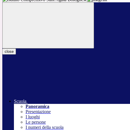
close
Scuola
Panoramica
Presentazione
I luoghi
Le persone
I numeri della scuola