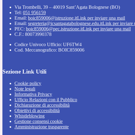
Via Trombelli, 39 – 40019 Sant’Agata Bolognese (BO)
Tel:
051 956159
Email:
boic859006@istruzione.it
Link per inviare una mail
Email:
segreteria@icsantagatabolognese.edu.it
Link per inviare
PEC:
boic859006@pec.istruzione.it
Link per inviare una mail
C.F.: 80073990378
Codice Univoco Ufficio: UF6TW4
Cod. Meccanografico: BOIC859006
Sezione Link Utili
Cookie policy
Note legali
Informativa Privacy
Ufficio Relazioni con il Pubblico
Dichiarazione di accessibilità
Obiettivi di accessibilità
Whistleblowing
Gestione consensi cookie
Amministrazione trasparente