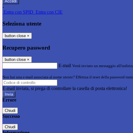
-
Entra con SPID
Entra con CIE
Seleziona utente
button close
×
Recupero password
button close
×
E-mail
Verrà inviato un messaggio all'indirizz
Non hai una e-mail associata al nome utente? Effettua il reset della password tram
E-mail inviata, si prega di controllare la casella di posta elettronica!
Errore
Chiudi
Successo
Chiudi
Informazione