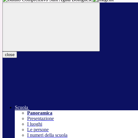
close
Scuola
Panoramica
Presentazione
I luoghi
Le persone
I numeri della scuola