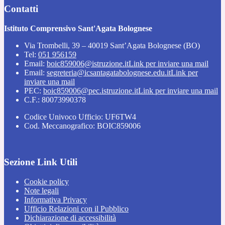
Contatti
Istituto Comprensivo Sant'Agata Bolognese
Via Trombelli, 39 – 40019 Sant’Agata Bolognese (BO)
Tel:
051 956159
Email:
boic859006@istruzione.it
Link per inviare una mail
Email:
segreteria@icsantagatabolognese.edu.it
Link per
inviare una mail
PEC:
boic859006@pec.istruzione.it
Link per inviare una mail
C.F.: 80073990378
Codice Univoco Ufficio: UF6TW4
Cod. Meccanografico: BOIC859006
Sezione Link Utili
Cookie policy
Note legali
Informativa Privacy
Ufficio Relazioni con il Pubblico
Dichiarazione di accessibilità