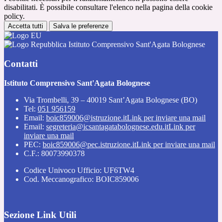
disabilitati. È possibile consultare l'elenco nella pagina della cookie
policy.
Accetta tutti
Salva le preferenze
Istituto Comprensivo Sant'Agata Bolognese
Contatti
Istituto Comprensivo Sant'Agata Bolognese
Via Trombelli, 39 – 40019 Sant’Agata Bolognese (BO)
Tel:
051 956159
Email:
boic859006@istruzione.it
Link per inviare una mail
Email:
segreteria@icsantagatabolognese.edu.it
Link per
inviare una mail
PEC:
boic859006@pec.istruzione.it
Link per inviare una mail
C.F.: 80073990378
Codice Univoco Ufficio: UF6TW4
Cod. Meccanografico: BOIC859006
Sezione Link Utili