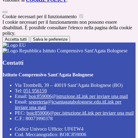
Cookie necessari per il funzionamento
I cookie necessari per il funzionamento non possono essere
disabilitati. È possibile consultare l'elenco nella pagina della cookie
policy.
Accetta tutti
Salva le preferenze
Istituto Comprensivo Sant'Agata Bolognese
Contatti
Istituto Comprensivo Sant'Agata Bolognese
Via Trombelli, 39 – 40019 Sant’Agata Bolognese (BO)
Tel:
051 956159
Email:
boic859006@istruzione.it
Link per inviare una mail
Email:
segreteria@icsantagatabolognese.edu.it
Link per
inviare una mail
PEC:
boic859006@pec.istruzione.it
Link per inviare una mail
C.F.: 80073990378
Codice Univoco Ufficio: UF6TW4
Cod. Meccanografico: BOIC859006