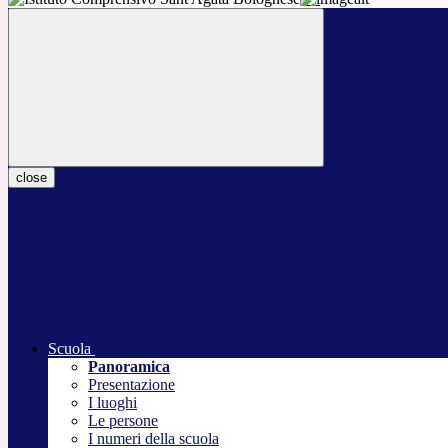
close
Scuola
Panoramica
Presentazione
I luoghi
Le persone
I numeri della scuola