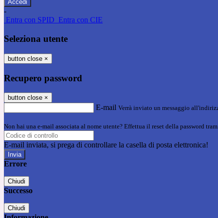
-
Entra con SPID
Entra con CIE
Seleziona utente
button close
×
Recupero password
button close
×
E-mail
Verrà inviato un messaggio all'indirizz
Non hai una e-mail associata al nome utente? Effettua il reset della password tram
E-mail inviata, si prega di controllare la casella di posta elettronica!
Errore
Chiudi
Successo
Chiudi
Informazione