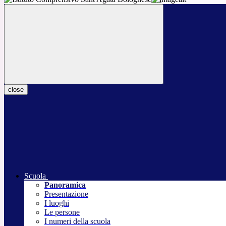
close
Scuola
Panoramica
Presentazione
I luoghi
Le persone
I numeri della scuola