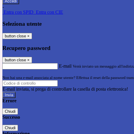
-
Entra con SPID
Entra con CIE
Seleziona utente
button close
×
Recupero password
button close
×
E-mail
Verrà inviato un messaggio all'indirizz
Non hai una e-mail associata al nome utente? Effettua il reset della password tram
E-mail inviata, si prega di controllare la casella di posta elettronica!
Errore
Chiudi
Successo
Chiudi
Informazione