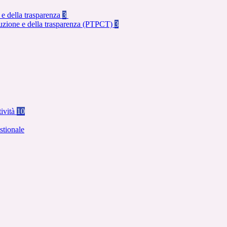
 e della trasparenza
3
rruzione e della trasparenza (PTPCT)
3
tività
10
stionale