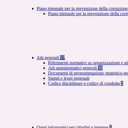
Piano triennale per la prevenzione della corruzione
Piano triennale per la prevenzione della co
Atti generali
57
Riferimenti normativi su organizzazione e at
Atti amministrativi generali
36
Documenti di programmazione strategico-ge
Statuti e leggi regionali
Codice disciplinare e codice di condotta
2
Oneri informativi per cittadini e imprese
1