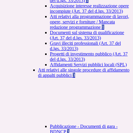
del d.lgs. 33/2013)
1
Acquisizione interesse realizzazione opere
incompiute (Art. 37 del d.lgs. 33/2013)
Atti relativi alla programmazione di lavori,
opere, servizi e forniture / Mancata
redazione programmazione
1
Documenti sul sistema di qualificazione
(Art. 37 del d.lgs. 33/2013)
Gravi illeciti professionali (Art. 37 del
d.lgs. 33/2013)
Progetti di investimento pubblico (Art. 37
del d.lgs. 33/2013)
Affidamenti Servizi pubblici locali (SPL)
Atti relativi alle singole procedure di affidamento
di appalti pubblici
3
Pubblicazione - Documenti di gara -
BDNCP
3