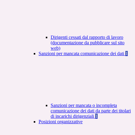
Dirigenti cessati dal rapporto di lavoro
(documentazione da pubblicare sul sito
web)
Sanzioni per mancata comunicazione dei dati
1
Sanzioni per mancata o incompleta
comunicazione dei dati da parte dei titolari
di incarichi dirigenziali
1
Posizioni organizzative