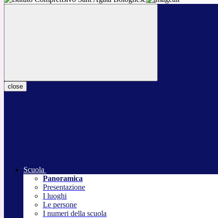
close
Scuola
Panoramica
Presentazione
I luoghi
Le persone
I numeri della scuola