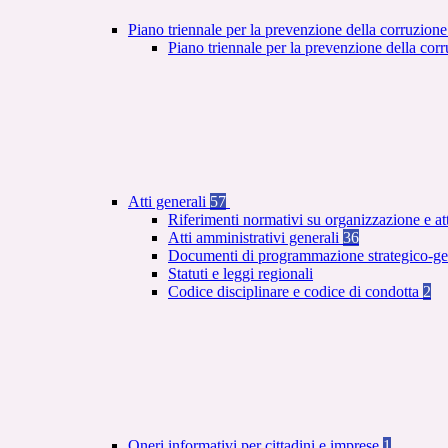
Piano triennale per la prevenzione della corruzione
Piano triennale per la prevenzione della co
Atti generali
57
Riferimenti normativi su organizzazione e at
Atti amministrativi generali
36
Documenti di programmazione strategico-ge
Statuti e leggi regionali
Codice disciplinare e codice di condotta
2
Oneri informativi per cittadini e imprese
1