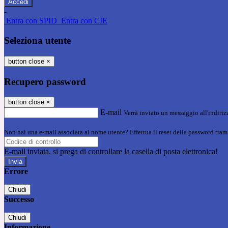
-
Entra con SPID
Entra con CIE
Seleziona utente
button close
×
Recupero password
button close
×
E-mail
Verrà inviato un messaggio all'indirizz
Non hai una e-mail associata al nome utente? Effettua il reset della password tram
E-mail inviata, si prega di controllare la casella di posta elettronica!
Errore
Chiudi
Successo
Chiudi
Informazione