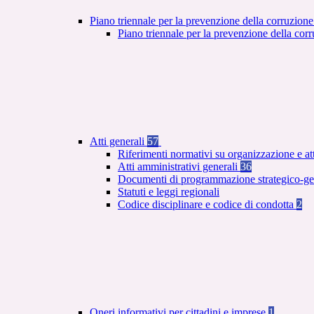
Piano triennale per la prevenzione della corruzione
Piano triennale per la prevenzione della co
Atti generali
57
Riferimenti normativi su organizzazione e at
Atti amministrativi generali
36
Documenti di programmazione strategico-ge
Statuti e leggi regionali
Codice disciplinare e codice di condotta
2
Oneri informativi per cittadini e imprese
1