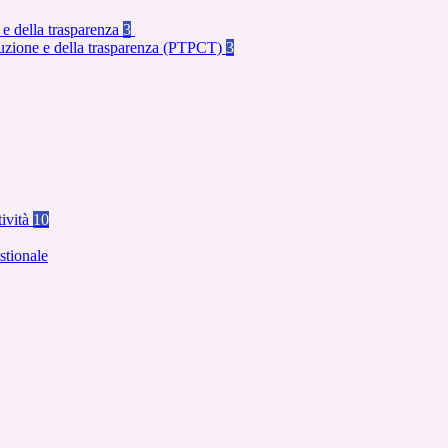
 e della trasparenza
3
rruzione e della trasparenza (PTPCT)
3
tività
10
stionale