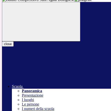
close
Scuola
Panoramica
Presentazione
I luoghi
Le persone
I numeri della scuola