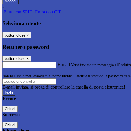
-
Entra con SPID
Entra con CIE
Seleziona utente
button close
×
Recupero password
button close
×
E-mail
Verrà inviato un messaggio all'indirizz
Non hai una e-mail associata al nome utente? Effettua il reset della password tram
E-mail inviata, si prega di controllare la casella di posta elettronica!
Errore
Chiudi
Successo
Chiudi
Informazione