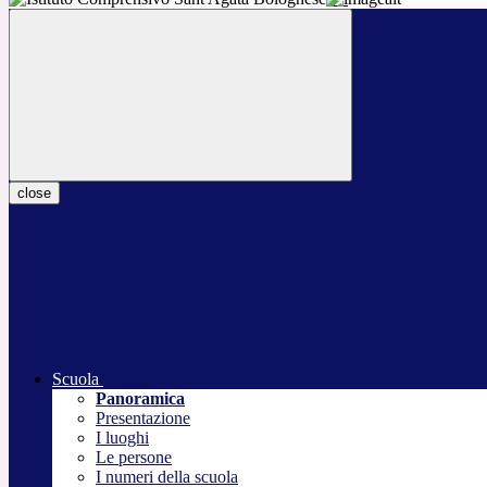
close
Scuola
Panoramica
Presentazione
I luoghi
Le persone
I numeri della scuola