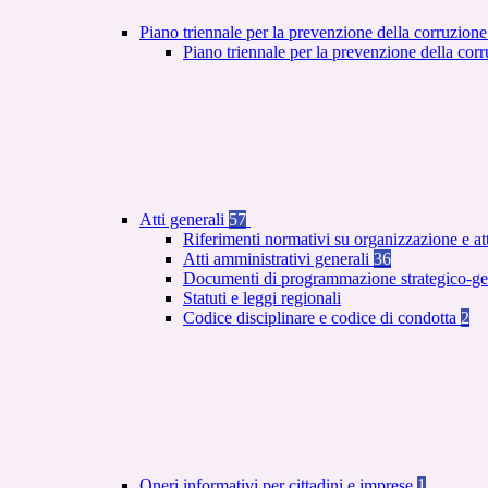
Piano triennale per la prevenzione della corruzione
Piano triennale per la prevenzione della co
Atti generali
57
Riferimenti normativi su organizzazione e at
Atti amministrativi generali
36
Documenti di programmazione strategico-ge
Statuti e leggi regionali
Codice disciplinare e codice di condotta
2
Oneri informativi per cittadini e imprese
1