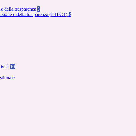
 e della trasparenza
3
rruzione e della trasparenza (PTPCT)
3
tività
10
stionale