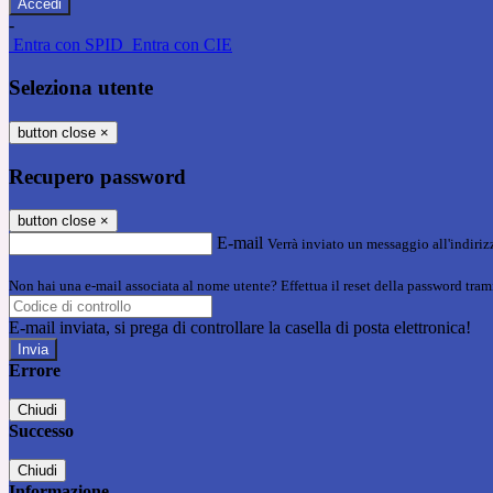
-
Entra con SPID
Entra con CIE
Seleziona utente
button close
×
Recupero password
button close
×
E-mail
Verrà inviato un messaggio all'indirizz
Non hai una e-mail associata al nome utente? Effettua il reset della password tram
E-mail inviata, si prega di controllare la casella di posta elettronica!
Errore
Chiudi
Successo
Chiudi
Informazione