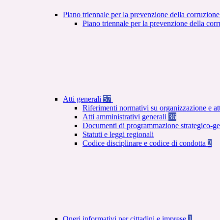
Piano triennale per la prevenzione della corruzione
Piano triennale per la prevenzione della co
Atti generali
57
Riferimenti normativi su organizzazione e at
Atti amministrativi generali
36
Documenti di programmazione strategico-ge
Statuti e leggi regionali
Codice disciplinare e codice di condotta
2
Oneri informativi per cittadini e imprese
1