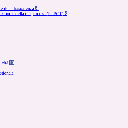
 e della trasparenza
3
rruzione e della trasparenza (PTPCT)
3
tività
10
stionale