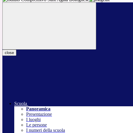
close
Scuola
Panoramica
Presentazione
I luoghi
Le persone
I numeri della scuola