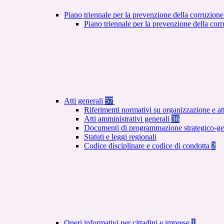
Piano triennale per la prevenzione della corruzione
Piano triennale per la prevenzione della co
Atti generali
57
Riferimenti normativi su organizzazione e at
Atti amministrativi generali
36
Documenti di programmazione strategico-ge
Statuti e leggi regionali
Codice disciplinare e codice di condotta
2
Oneri informativi per cittadini e imprese
1