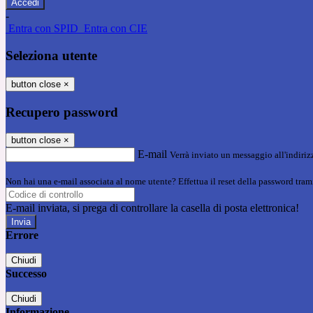
-
Entra con SPID
Entra con CIE
Seleziona utente
button close
×
Recupero password
button close
×
E-mail
Verrà inviato un messaggio all'indirizz
Non hai una e-mail associata al nome utente? Effettua il reset della password tram
E-mail inviata, si prega di controllare la casella di posta elettronica!
Errore
Chiudi
Successo
Chiudi
Informazione