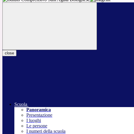
close
Scuola
Panoramica
Presentazione
I luoghi
Le persone
I numeri della scuola