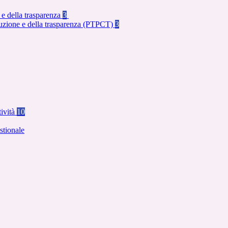
 e della trasparenza
3
rruzione e della trasparenza (PTPCT)
3
tività
10
stionale