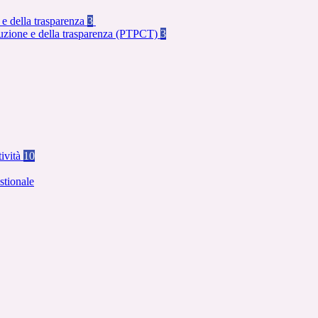
 e della trasparenza
3
rruzione e della trasparenza (PTPCT)
3
tività
10
stionale