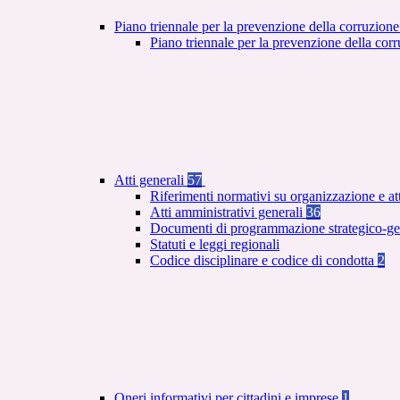
Piano triennale per la prevenzione della corruzione
Piano triennale per la prevenzione della co
Atti generali
57
Riferimenti normativi su organizzazione e at
Atti amministrativi generali
36
Documenti di programmazione strategico-ge
Statuti e leggi regionali
Codice disciplinare e codice di condotta
2
Oneri informativi per cittadini e imprese
1