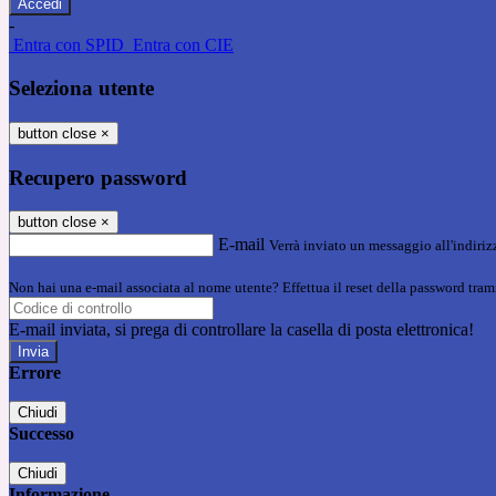
-
Entra con SPID
Entra con CIE
Seleziona utente
button close
×
Recupero password
button close
×
E-mail
Verrà inviato un messaggio all'indirizz
Non hai una e-mail associata al nome utente? Effettua il reset della password tram
E-mail inviata, si prega di controllare la casella di posta elettronica!
Errore
Chiudi
Successo
Chiudi
Informazione