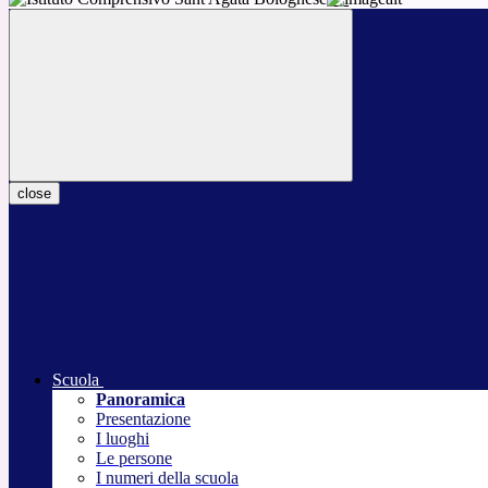
close
Scuola
Panoramica
Presentazione
I luoghi
Le persone
I numeri della scuola